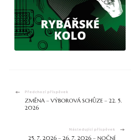
Navigace
Předchozí příspěvek
ZMĚNA – VÝBOROVÁ SCHŮZE – 22. 5.
příspěvku
2026
Následující příspěvek
25. 7. 2026 – 26. 7. 2026 – NOČNÍ