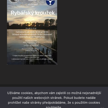
Užíváme cookies, abychom vám zajistili co možná nejsnadnější
použití našich webových stránek. Pokud budete nadále
prohlížet naše stránky předpokládáme, že s použitím cookies
COPYRIGHT © RYBÁŘI NEDAKONICE
souhlasíte.